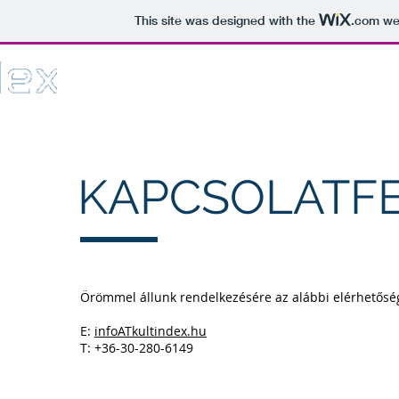
This site was designed with the
.com
web
Pályázatírás
Projektmenedzsment
Referen
KAPCSOLATF
Örömmel állunk rendelkezésére az alábbi elérhetősé
E:
infoATkultindex.hu
T: +36-30-280-6149